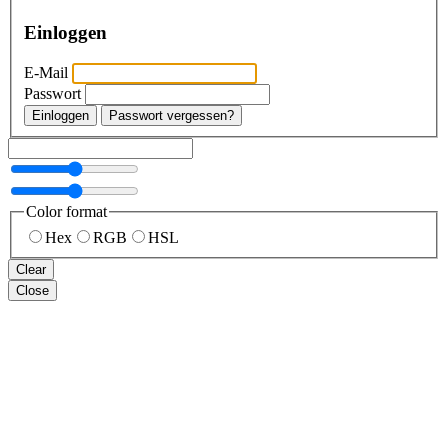
Einloggen
E-Mail
Passwort
Einloggen
Passwort vergessen?
Color format
Hex
RGB
HSL
Clear
Close